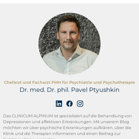
Grobholz, K. (2023).
Long-Covid-/Post-Covid-Syndrom
aus psychiatrischer Sicht
. Springer, Berlin.
Zettl, U. K. & Sieb, J. P. (2024).
Diagnostik und Therapie
neurologischer Erkrankungen
. Elsevier, München.
Chefarzt und Facharzt FMH für Psychiatrie und Psychotherapie
Dr. med. Dr. phil. Pavel Ptyushkin
Das CLINICUM ALPINUM ist spezialisiert auf die Behandlung von
Depressionen und affektiven Erkrankungen. Mit unserem Blog
möchten wir über psychische Erkrankungen aufklären, über die
Klinik und die Therapien informieren und einen Beitrag zur