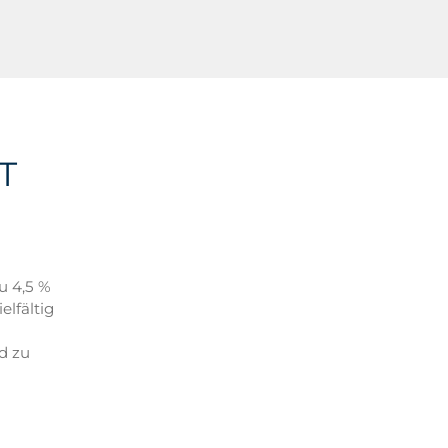
T
u 4,5 %
lfältig
d zu