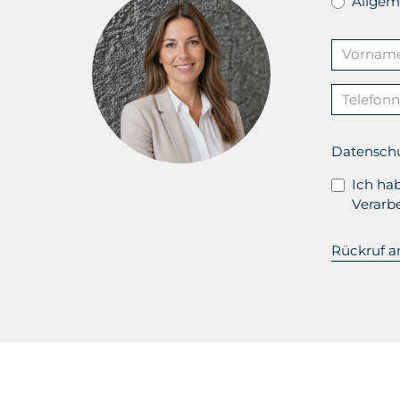
Allgem
Datensch
Ich ha
Verarb