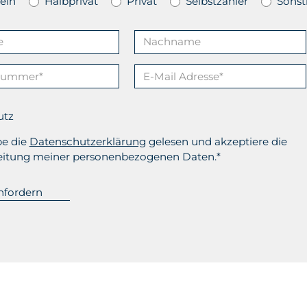
ein
Halbprivat
Privat
Selbstzahler
Sonst
utz
be die
Datenschutzerklärung
gelesen und akzeptiere die
eitung meiner personenbezogenen Daten.*