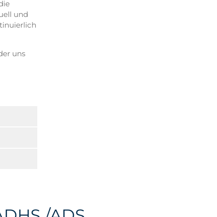
die
uell und
inuierlich
der uns
ADHS /ADS