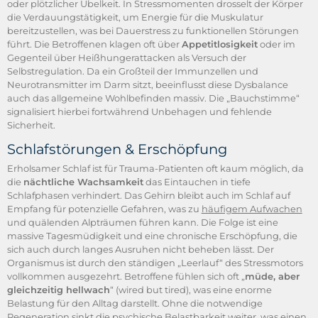
oder plötzlicher Übelkeit. In Stressmomenten drosselt der Körper
die Verdauungstätigkeit, um Energie für die Muskulatur
bereitzustellen, was bei Dauerstress zu funktionellen Störungen
führt. Die Betroffenen klagen oft über
Appetitlosigkeit
oder im
Gegenteil über Heißhungerattacken als Versuch der
Selbstregulation. Da ein Großteil der Immunzellen und
Neurotransmitter im Darm sitzt, beeinflusst diese Dysbalance
auch das allgemeine Wohlbefinden massiv. Die „Bauchstimme“
signalisiert hierbei fortwährend Unbehagen und fehlende
Sicherheit.
Schlafstörungen & Erschöpfung
Erholsamer Schlaf ist für Trauma-Patienten oft kaum möglich, da
die
nächtliche Wachsamkeit
das Eintauchen in tiefe
Schlafphasen verhindert. Das Gehirn bleibt auch im Schlaf auf
Empfang für potenzielle Gefahren, was zu
häufigem Aufwachen
und quälenden Alpträumen führen kann. Die Folge ist eine
massive Tagesmüdigkeit und eine chronische Erschöpfung, die
sich auch durch langes Ausruhen nicht beheben lässt. Der
Organismus ist durch den ständigen „Leerlauf“ des Stressmotors
vollkommen ausgezehrt. Betroffene fühlen sich oft „
müde, aber
gleichzeitig hellwach
“ (wired but tired), was eine enorme
Belastung für den Alltag darstellt. Ohne die notwendige
Regeneration sinkt die psychische Belastbarkeit weiter, was einen