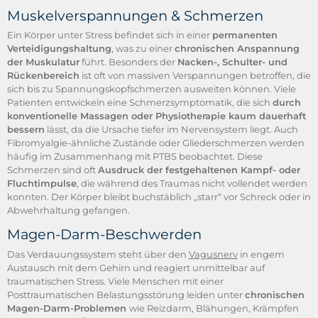
Muskelverspannungen & Schmerzen
Ein Körper unter Stress befindet sich in einer
permanenten
Verteidigungshaltung
, was zu einer
chronischen Anspannung
der Muskulatur
führt. Besonders der
Nacken-, Schulter- und
Rückenbereich
ist oft von massiven Verspannungen betroffen, die
sich bis zu Spannungskopfschmerzen ausweiten können. Viele
Patienten entwickeln eine Schmerzsymptomatik, die sich
durch
konventionelle Massagen oder Physiotherapie kaum dauerhaft
bessern
lässt, da die Ursache tiefer im Nervensystem liegt. Auch
Fibromyalgie-ähnliche Zustände oder Gliederschmerzen werden
häufig im Zusammenhang mit PTBS beobachtet. Diese
Schmerzen sind oft
Ausdruck der festgehaltenen Kampf- oder
Fluchtimpulse
, die während des Traumas nicht vollendet werden
konnten. Der Körper bleibt buchstäblich „starr“ vor Schreck oder in
Abwehrhaltung gefangen.
Magen-Darm-Beschwerden
Das Verdauungssystem steht über den
Vagusnerv
in engem
Austausch mit dem Gehirn und reagiert unmittelbar auf
traumatischen Stress. Viele Menschen mit einer
Posttraumatischen Belastungsstörung leiden unter
chronischen
Magen-Darm-Problemen
wie Reizdarm, Blähungen, Krämpfen