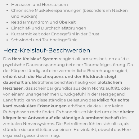
Herzrasen und Herzstolpern
Chronische Muskelverspannungen (besonders im Nacken
und Rücken)
Reizdarmsyndrom und Übelkeit
Einschlaf- und Durchschlafstörungen
Kurzatmigkeit oder Engegefühl in der Brust
Schwindel und Taubheitsgefühle
Herz-Kreislauf-Beschwerden
Das
Herz-Kreislauf-System
reagiert oft am sensibelsten auf die
psychische Daueranspannung bei einer Traumafolgestörung. Da
der Körper ständig auf eine vermeintliche Bedrohung reagiert,
erhöht sich die Herzfrequenz und der Blutdruck steigt
dauerhaft an
. Betroffene berichten häufig von
plötzlichem
Herzrasen,
das scheinbar grundlos aus dem Nichts auftritt, oder
von einem unangenehmen Druckgefühl in der Herzgegend.
Langfristig kann diese ständige Belastung das
Risiko für echte
kardiovaskuläre Erkrankungen
erhöhen, da das Herz keine
Ruhephasen mehr findet. Es handelt sich hierbei um eine
direkte
körperliche Antwort auf die ständige Alarmbereitschaft
des
zentralen Nervensystems. Die Betroffenen fühlen sich oft so, als
stünden sie unmittelbar vor einem Herzinfarkt, obwohl das Herz
organisch gesund sein mag.