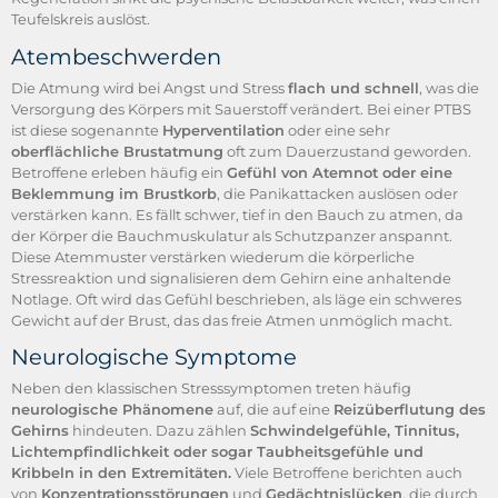
Teufelskreis auslöst.
Atembeschwerden
Die Atmung wird bei Angst und Stress
flach und schnell
, was die
Versorgung des Körpers mit Sauerstoff verändert. Bei einer PTBS
ist diese sogenannte
Hyperventilation
oder eine sehr
oberflächliche Brustatmung
oft zum Dauerzustand geworden.
Betroffene erleben häufig ein
Gefühl von Atemnot oder eine
Beklemmung im Brustkorb
, die Panikattacken auslösen oder
verstärken kann. Es fällt schwer, tief in den Bauch zu atmen, da
der Körper die Bauchmuskulatur als Schutzpanzer anspannt.
Diese Atemmuster verstärken wiederum die körperliche
Stressreaktion und signalisieren dem Gehirn eine anhaltende
Notlage. Oft wird das Gefühl beschrieben, als läge ein schweres
Gewicht auf der Brust, das das freie Atmen unmöglich macht.
Neurologische Symptome
Neben den klassischen Stresssymptomen treten häufig
neurologische Phänomene
auf, die auf eine
Reizüberflutung des
Gehirns
hindeuten. Dazu zählen
Schwindelgefühle, Tinnitus,
Lichtempfindlichkeit oder sogar Taubheitsgefühle und
Kribbeln in den Extremitäten.
Viele Betroffene berichten auch
von
Konzentrationsstörungen
und
Gedächtnislücken
, die durch