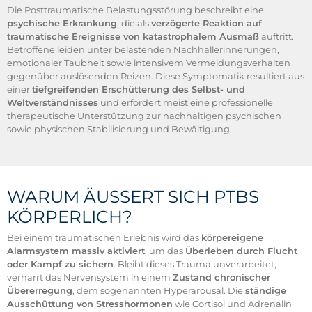
Die Posttraumatische Belastungsstörung beschreibt eine
psychische Erkrankung
, die als
verzögerte Reaktion auf
traumatische Ereignisse von katastrophalem Ausmaß
auftritt.
Betroffene leiden unter belastenden Nachhallerinnerungen,
emotionaler Taubheit sowie intensivem Vermeidungsverhalten
gegenüber auslösenden Reizen. Diese Symptomatik resultiert aus
einer
tiefgreifenden Erschütterung des Selbst- und
Weltverständnisses
und erfordert meist eine professionelle
therapeutische Unterstützung zur nachhaltigen psychischen
sowie physischen Stabilisierung und Bewältigung.
WARUM ÄUSSERT SICH PTBS K
ÖRPERLICH?
Bei einem traumatischen Erlebnis wird das
körpereigene
Alarmsystem massiv aktiviert
, um das
Überleben durch Flucht
oder Kampf zu sichern
. Bleibt dieses Trauma unverarbeitet,
verharrt das Nervensystem in einem
Zustand chronischer
Übererregung
, dem sogenannten Hyperarousal. Die
ständige
Ausschüttung von Stresshormonen
wie Cortisol und Adrenalin