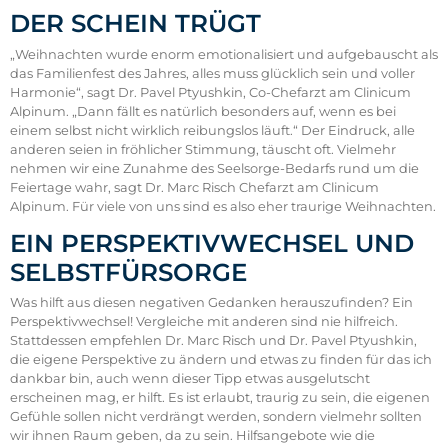
DER SCHEIN TRÜGT
„Weihnachten wurde enorm emotionalisiert und aufgebauscht als
das Familienfest des Jahres, alles muss glücklich sein und voller
Harmonie“, sagt Dr. Pavel Ptyushkin, Co-Chefarzt am Clinicum
Alpinum. „Dann fällt es natürlich besonders auf, wenn es bei
einem selbst nicht wirklich reibungslos läuft.“ Der Eindruck, alle
anderen seien in fröhlicher Stimmung, täuscht oft. Vielmehr
nehmen wir eine Zunahme des Seelsorge-Bedarfs rund um die
Feiertage wahr, sagt Dr. Marc Risch Chefarzt am Clinicum
Alpinum. Für viele von uns sind es also eher traurige Weihnachten.
EIN PERSPEKTIVWECHSEL UND
SELBSTFÜRSORGE
Was hilft aus diesen negativen Gedanken herauszufinden? Ein
Perspektivwechsel! Vergleiche mit anderen sind nie hilfreich.
Stattdessen empfehlen Dr. Marc Risch und Dr. Pavel Ptyushkin,
die eigene Perspektive zu ändern und etwas zu finden für das ich
dankbar bin, auch wenn dieser Tipp etwas ausgelutscht
erscheinen mag, er hilft. Es ist erlaubt, traurig zu sein, die eigenen
Gefühle sollen nicht verdrängt werden, sondern vielmehr sollten
wir ihnen Raum geben, da zu sein. Hilfsangebote wie die