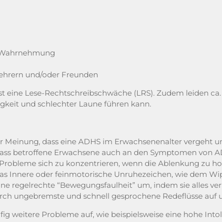
en Wahrnehmung
 Lehrern und/oder Freunden
t eine Lese-Rechtschreibschwäche (LRS). Zudem leiden ca. 
gkeit und schlechter Laune führen kann.
er Meinung, dass eine ADHS im Erwachsenenalter vergeht un
, dass betroffene Erwachsene auch an den Symptomen von AD
obleme sich zu konzentrieren, wenn die Ablenkung zu hoch i
 das Innere oder feinmotorische Unruhezeichen, wie dem 
eine regelrechte “Bewegungsfaulheit” um, indem sie alles ve
 durch ungebremste und schnell gesprochene Redeflüsse auf 
 weitere Probleme auf, wie beispielsweise eine hohe Intole