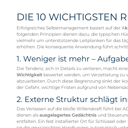
DIE 10 WICHTIGSTEN
Erfolgreiches Selbstmanagement basiert auf der A
k
folgenden Prinzipien dienen dazu, die typischen H
vielmehr um unterstützende Leitplanken für das täg
erhöhen. Die konsequente Anwendung führt schrittw
1. Weniger ist mehr – Aufgabe
Die Tendenz, sich in Details zu verlieren, macht e
Wichtigkeit
bewertet werden, um Verzettelung zu ver
abzuarbeiten. Durch diese Begrenzung sinkt der kogn
der Gefahr, wichtige Fristen aufgrund von Nebensä
2. Externe Struktur schlägt i
Das Verlassen auf die bloße Willenskraft führt bei
dienen als
ausgelagertes Gedächtnis
und Steuerung
entfalten. Ein fest installierter Ort für Schlüssel
sie die gewünschten Handlungen automatisch unterstü