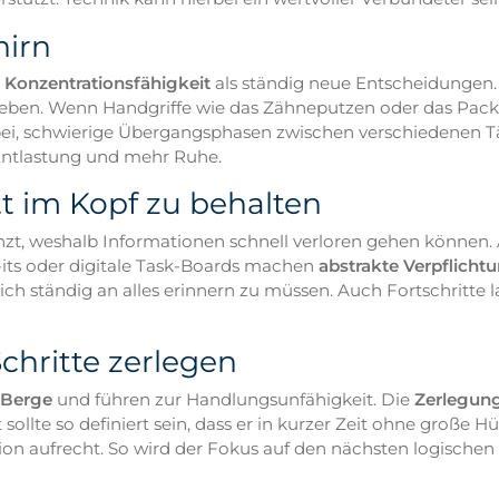
hirn
 Konzentrationsfähigkeit
als ständig neue Entscheidungen
 geben. Wenn Handgriffe wie das Zähneputzen oder das Pac
abei, schwierige Übergangsphasen zwischen verschiedenen Tät
Entlastung und mehr Ruhe.
tt im Kopf zu behalten
nzt, weshalb Informationen schnell verloren gehen können. Al
-its oder digitale Task-Boards machen
abstrakte Verpflichtu
 sich ständig an alles erinnern zu müssen. Auch Fortschritte
chritte zerlegen
 Berge
und führen zur Handlungsunfähigkeit. Die
Zerlegung 
sollte so definiert sein, dass er in kurzer Zeit ohne große 
n aufrecht. So wird der Fokus auf den nächsten logischen Ha