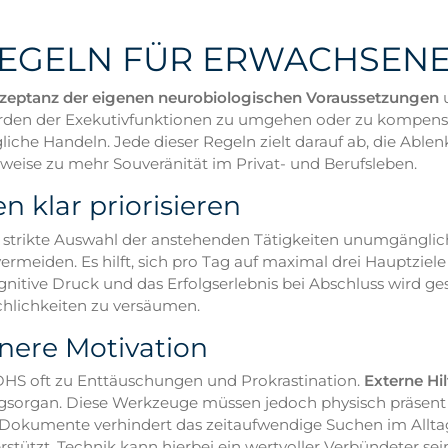
 REGELN FÜR ERWACHSENE
zeptanz der eigenen neurobiologischen Voraussetzungen
ürden der Exekutivfunktionen zu umgehen oder zu kompensie
liche Handeln. Jede dieser Regeln zielt darauf ab, die Able
eise zu mehr Souveränität im Privat- und Berufsleben.
n klar priorisieren
ine strikte Auswahl der anstehenden Tätigkeiten unumgänglic
meiden. Es hilft, sich pro Tag auf maximal drei Hauptziele 
itive Druck und das Erfolgserlebnis bei Abschluss wird gest
chlichkeiten zu versäumen.
nnere Motivation
 ADHS oft zu Enttäuschungen und Prokrastination.
Externe Hil
sorgan. Diese Werkzeuge müssen jedoch physisch präsent u
 oder Dokumente verhindert das zeitaufwendige Suchen im Allt
tzt. Technik kann hierbei ein wertvoller Verbündeter sein,