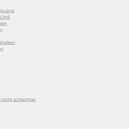
g sind
 ADHS
eren
on
ehalten
en
 nicht schlechter