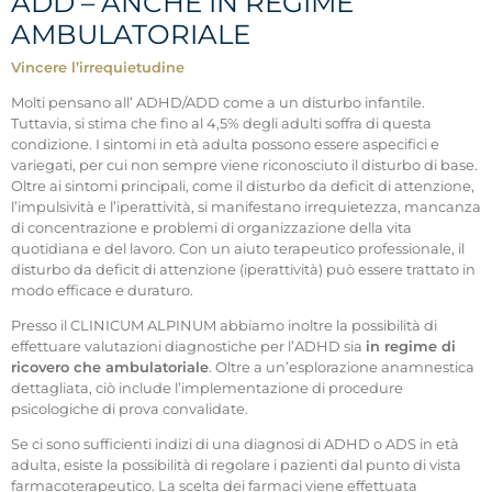
ADD – ANCHE IN REGIME
AMBULATORIALE
Vincere l’irrequietudine
Molti pensano all’ ADHD/ADD come a un disturbo infantile.
Tuttavia, si stima che fino al 4,5% degli adulti soffra di questa
condizione. I sintomi in età adulta possono essere aspecifici e
variegati, per cui non sempre viene riconosciuto il disturbo di base.
Oltre ai sintomi principali, come il disturbo da deficit di attenzione,
l’impulsività e l’iperattività, si manifestano irrequietezza, mancanza
di concentrazione e problemi di organizzazione della vita
quotidiana e del lavoro. Con un aiuto terapeutico professionale, il
disturbo da deficit di attenzione (iperattività) può essere trattato in
modo efficace e duraturo.
Presso il CLINICUM ALPINUM abbiamo inoltre la possibilità di
effettuare valutazioni diagnostiche per l’ADHD sia
in regime di
ricovero che ambulatoriale
. Oltre a un’esplorazione anamnestica
dettagliata, ciò include l’implementazione di procedure
psicologiche di prova convalidate.
Se ci sono sufficienti indizi di una diagnosi di ADHD o ADS in età
adulta, esiste la possibilità di regolare i pazienti dal punto di vista
farmacoterapeutico. La scelta dei farmaci viene effettuata