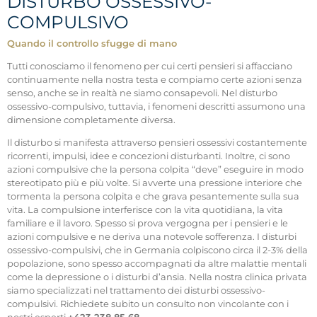
DISTURBO OSSESSIVO-
COMPULSIVO
Quando il controllo sfugge di mano
Tutti conosciamo il fenomeno per cui certi pensieri si affacciano
continuamente nella nostra testa e compiamo certe azioni senza
senso, anche se in realtà ne siamo consapevoli. Nel disturbo
ossessivo-compulsivo, tuttavia, i fenomeni descritti assumono una
dimensione completamente diversa.
Il disturbo si manifesta attraverso pensieri ossessivi costantemente
ricorrenti, impulsi, idee e concezioni disturbanti. Inoltre, ci sono
azioni compulsive che la persona colpita “deve” eseguire in modo
stereotipato più e più volte. Si avverte una pressione interiore che
tormenta la persona colpita e che grava pesantemente sulla sua
vita. La compulsione interferisce con la vita quotidiana, la vita
familiare e il lavoro. Spesso si prova vergogna per i pensieri e le
azioni compulsive e ne deriva una notevole sofferenza. I disturbi
ossessivo-compulsivi, che in Germania colpiscono circa il 2-3% della
popolazione, sono spesso accompagnati da altre malattie mentali
come la depressione o i disturbi d’ansia. Nella nostra clinica privata
siamo specializzati nel trattamento dei disturbi ossessivo-
compulsivi. Richiedete subito un consulto non vincolante con i