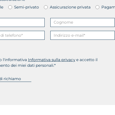
della Fondazione Principe Liechtenstein a
le
Semi-privato
Assicurazione privata
Pagam
Vienna, insieme al suo team ha cucinato un
totale di tre toques Gault Millau.
o l'informativa
Informativa sulla privacy
e accetto il
ento dei miei dati personali.*